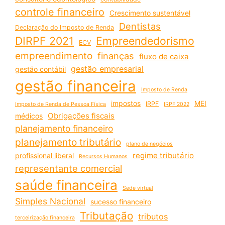
controle financeiro
Crescimento sustentável
Dentistas
Declaração do Imposto de Renda
DIRPF 2021
Empreendedorismo
ECV
empreendimento
finanças
fluxo de caixa
gestão empresarial
gestão contábil
gestão financeira
Imposto de Renda
impostos
MEI
IRPF
Imposto de Renda de Pessoa Física
IRPF 2022
Obrigações fiscais
médicos
planejamento financeiro
planejamento tributário
plano de negócios
regime tributário
profissional liberal
Recursos Humanos
representante comercial
saúde financeira
Sede virtual
Simples Nacional
sucesso financeiro
Tributação
tributos
terceirização financeira