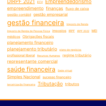
DIRPF 2021
Empreendedorismo
ECV
empreendimento
finanças
fluxo de caixa
gestão empresarial
gestão contábil
gestão financeira
Imposto de Renda
impostos
MEI
IRPF
Imposto de Renda de Pessoa Física
IRPF 2022
Obrigações fiscais
médicos
planejamento financeiro
planejamento tributário
plano de negócios
regime tributário
profissional liberal
Recursos Humanos
representante comercial
saúde financeira
Sede virtual
Simples Nacional
sucesso financeiro
Tributação
tributos
terceirização financeira