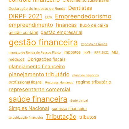
Crescimento sustentável
Dentistas
Declaração do Imposto de Renda
DIRPF 2021
Empreendedorismo
ECV
empreendimento
finanças
fluxo de caixa
gestão empresarial
gestão contábil
gestão financeira
Imposto de Renda
impostos
MEI
IRPF
Imposto de Renda de Pessoa Física
IRPF 2022
Obrigações fiscais
médicos
planejamento financeiro
planejamento tributário
plano de negócios
regime tributário
profissional liberal
Recursos Humanos
representante comercial
saúde financeira
Sede virtual
Simples Nacional
sucesso financeiro
Tributação
tributos
terceirização financeira