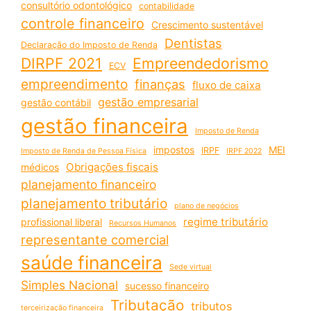
consultório odontológico
contabilidade
controle financeiro
Crescimento sustentável
Dentistas
Declaração do Imposto de Renda
DIRPF 2021
Empreendedorismo
ECV
empreendimento
finanças
fluxo de caixa
gestão empresarial
gestão contábil
gestão financeira
Imposto de Renda
impostos
MEI
IRPF
Imposto de Renda de Pessoa Física
IRPF 2022
Obrigações fiscais
médicos
planejamento financeiro
planejamento tributário
plano de negócios
regime tributário
profissional liberal
Recursos Humanos
representante comercial
saúde financeira
Sede virtual
Simples Nacional
sucesso financeiro
Tributação
tributos
terceirização financeira