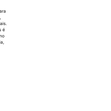
ara
,
ais.
s é
 no
ia,