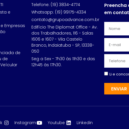
TI
Telefone: (19) 3834-4774
Preencha 
sta e
Whatsapp: (19) 99175-4334
em conta
contato@grupoadvance.com.br
 e Empresas
Edifício The Diplomat Office - Av.
ção
dos Trabalhadores, 116 - Salas
1606 e 1607 - Vila Castelo
Branco, Indaiatuba - SP, 13338-
050
nciada de
u de
Seg a Sex - 7h30 às 11h30 e das
Veícular
12h45 às 17h30.
Li e conc
ENVIAR
k
Instagram
Youtube
Linkedin