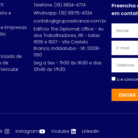
TI
Telefone: (19) 3834-4774
Preencha 
sta e
Whatsapp: (19) 99175-4334
em conta
contato@grupoadvance.com.br
 e Empresas
Edifício The Diplomat Office - Av.
ção
dos Trabalhadores, 116 - Salas
1606 e 1607 - Vila Castelo
Branco, Indaiatuba - SP, 13338-
050
nciada de
u de
Seg a Sex - 7h30 às 11h30 e das
Veícular
12h45 às 17h30.
Li e conc
ENVIAR
k
Instagram
Youtube
Linkedin