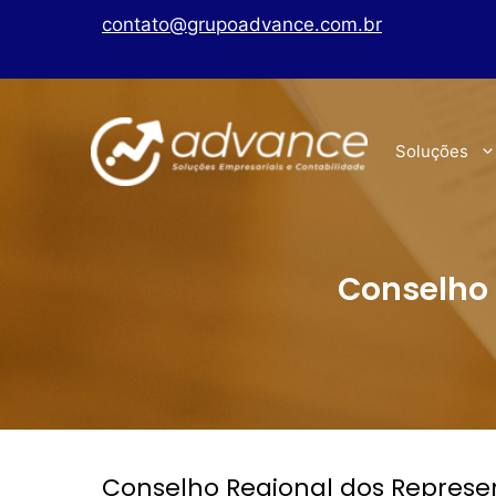
contato@grupoadvance.com.br
Soluções
Conselho 
Conselho Regional dos Represe