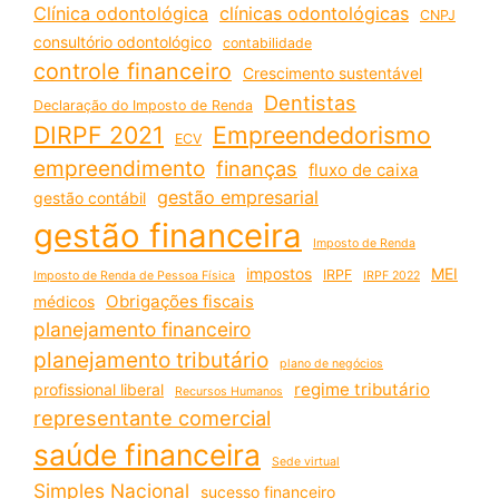
Clínica odontológica
clínicas odontológicas
CNPJ
consultório odontológico
contabilidade
controle financeiro
Crescimento sustentável
Dentistas
Declaração do Imposto de Renda
DIRPF 2021
Empreendedorismo
ECV
empreendimento
finanças
fluxo de caixa
gestão empresarial
gestão contábil
gestão financeira
Imposto de Renda
impostos
MEI
IRPF
Imposto de Renda de Pessoa Física
IRPF 2022
Obrigações fiscais
médicos
planejamento financeiro
planejamento tributário
plano de negócios
regime tributário
profissional liberal
Recursos Humanos
representante comercial
saúde financeira
Sede virtual
Simples Nacional
sucesso financeiro