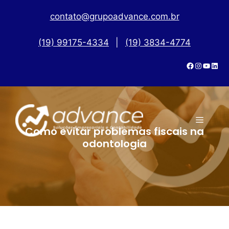
contato@grupoadvance.com.br
(19) 99175-4334
|
(19) 3834-4774
Como evitar problemas fiscais na
odontologia