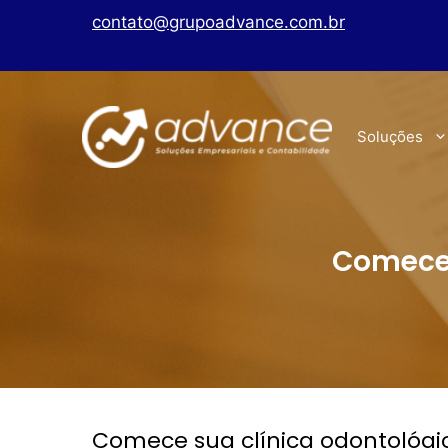
contato@grupoadvance.com.br
Soluções
Comece 
Comece sua clínica odontológ