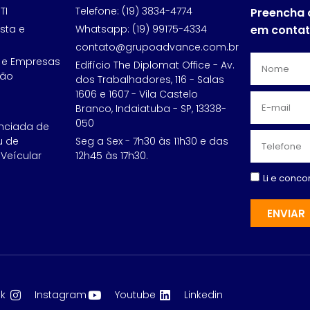
TI
Telefone: (19) 3834-4774
Preencha 
sta e
Whatsapp: (19) 99175-4334
em conta
contato@grupoadvance.com.br
 e Empresas
Edifício The Diplomat Office - Av.
ção
dos Trabalhadores, 116 - Salas
1606 e 1607 - Vila Castelo
Branco, Indaiatuba - SP, 13338-
050
nciada de
u de
Seg a Sex - 7h30 às 11h30 e das
Veícular
12h45 às 17h30.
Li e conc
ENVIAR
k
Instagram
Youtube
Linkedin