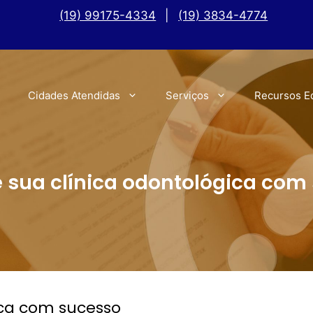
(19) 99175-4334
|
(19) 3834-4774
Cidades Atendidas
Serviços
Recursos E
sua clínica odontológica com
ica com sucesso