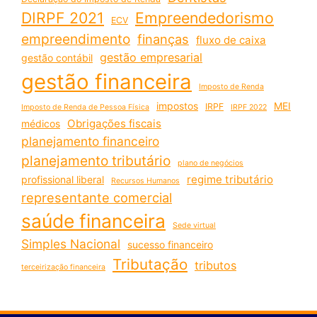
DIRPF 2021
Empreendedorismo
ECV
empreendimento
finanças
fluxo de caixa
gestão empresarial
gestão contábil
gestão financeira
Imposto de Renda
impostos
MEI
IRPF
Imposto de Renda de Pessoa Física
IRPF 2022
Obrigações fiscais
médicos
planejamento financeiro
planejamento tributário
plano de negócios
regime tributário
profissional liberal
Recursos Humanos
representante comercial
saúde financeira
Sede virtual
Simples Nacional
sucesso financeiro
Tributação
tributos
terceirização financeira