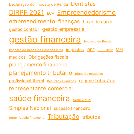
Dentistas
Declaração do Imposto de Renda
DIRPF 2021
Empreendedorismo
ECV
empreendimento
finanças
fluxo de caixa
gestão empresarial
gestão contábil
gestão financeira
Imposto de Renda
impostos
MEI
IRPF
Imposto de Renda de Pessoa Física
IRPF 2022
Obrigações fiscais
médicos
planejamento financeiro
planejamento tributário
plano de negócios
regime tributário
profissional liberal
Recursos Humanos
representante comercial
saúde financeira
Sede virtual
Simples Nacional
sucesso financeiro
Tributação
tributos
terceirização financeira