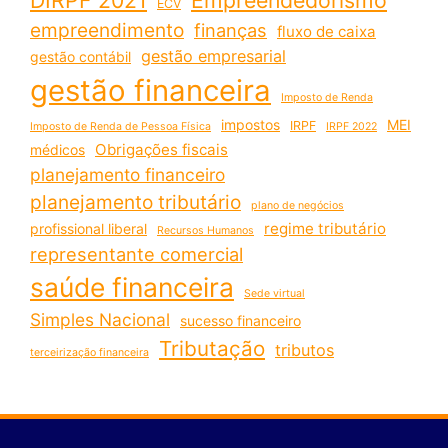
ECV
empreendimento
finanças
fluxo de caixa
gestão empresarial
gestão contábil
gestão financeira
Imposto de Renda
impostos
MEI
IRPF
Imposto de Renda de Pessoa Física
IRPF 2022
Obrigações fiscais
médicos
planejamento financeiro
planejamento tributário
plano de negócios
regime tributário
profissional liberal
Recursos Humanos
representante comercial
saúde financeira
Sede virtual
Simples Nacional
sucesso financeiro
Tributação
tributos
terceirização financeira