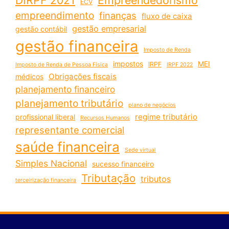
DIRPF 2021
Empreendedorismo
ECV
empreendimento
finanças
fluxo de caixa
gestão empresarial
gestão contábil
gestão financeira
Imposto de Renda
impostos
MEI
IRPF
Imposto de Renda de Pessoa Física
IRPF 2022
Obrigações fiscais
médicos
planejamento financeiro
planejamento tributário
plano de negócios
regime tributário
profissional liberal
Recursos Humanos
representante comercial
saúde financeira
Sede virtual
Simples Nacional
sucesso financeiro
Tributação
tributos
terceirização financeira