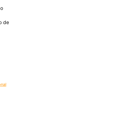
ão
o de
onal