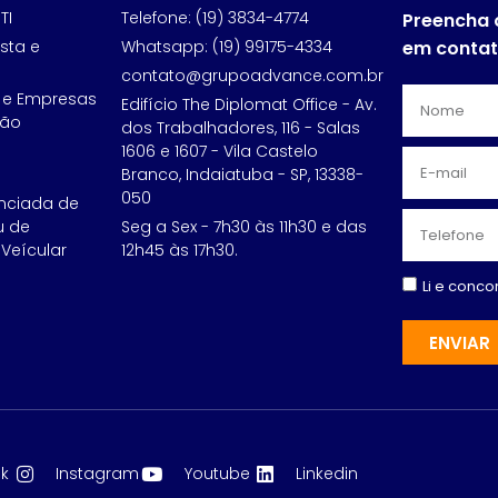
TI
Telefone: (19) 3834-4774
Preencha 
sta e
Whatsapp: (19) 99175-4334
em conta
contato@grupoadvance.com.br
 e Empresas
Edifício The Diplomat Office - Av.
ção
dos Trabalhadores, 116 - Salas
1606 e 1607 - Vila Castelo
Branco, Indaiatuba - SP, 13338-
050
nciada de
u de
Seg a Sex - 7h30 às 11h30 e das
Veícular
12h45 às 17h30.
Li e conc
ENVIAR
k
Instagram
Youtube
Linkedin