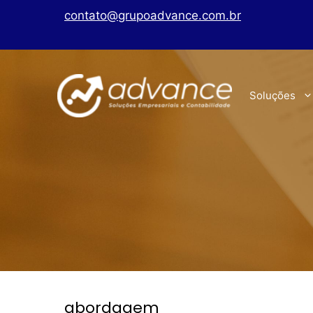
contato@grupoadvance.com.br
Soluções
abordagem