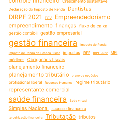
controle financeiro
Crescimento sustentável
Dentistas
Declaração do Imposto de Renda
DIRPF 2021
Empreendedorismo
ECV
empreendimento
finanças
fluxo de caixa
gestão empresarial
gestão contábil
gestão financeira
Imposto de Renda
impostos
MEI
IRPF
Imposto de Renda de Pessoa Física
IRPF 2022
Obrigações fiscais
médicos
planejamento financeiro
planejamento tributário
plano de negócios
regime tributário
profissional liberal
Recursos Humanos
representante comercial
saúde financeira
Sede virtual
Simples Nacional
sucesso financeiro
Tributação
tributos
terceirização financeira