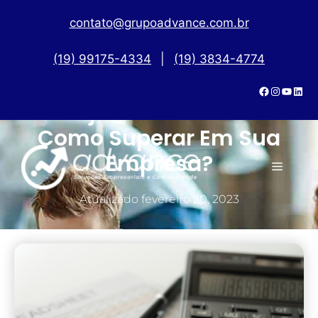
contato@grupoadvance.com.br
(19) 99175-4334
|
(19) 3834-4774
Prejuízo Financeiro:
Como Superar Em Sua
Empresa?
Atualizado
fevereiro 20, 2023