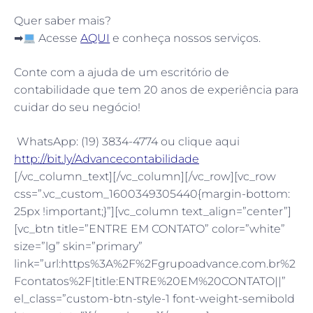
Quer saber mais?
➡
Acesse
AQUI
e conheça nossos serviços.
Conte com a ajuda de um escritório de
contabilidade que tem 20 anos de experiência para
cuidar do seu negócio!
WhatsApp: (19) 3834-4774 ou clique aqui
http://bit.ly/Advancecontabilidade
[/vc_column_text][/vc_column][/vc_row][vc_row
css=”.vc_custom_1600349305440{margin-bottom:
25px !important;}”][vc_column text_align=”center”]
[vc_btn title=”ENTRE EM CONTATO” color=”white”
size=”lg” skin=”primary”
link=”url:https%3A%2F%2Fgrupoadvance.com.br%2
Fcontatos%2F|title:ENTRE%20EM%20CONTATO||”
el_class=”custom-btn-style-1 font-weight-semibold