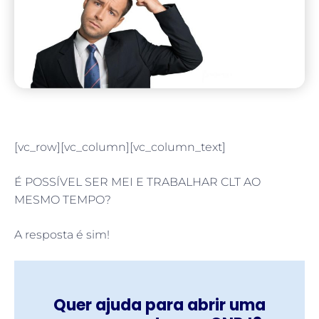
[vc_row][vc_column][vc_column_text]
É POSSÍVEL SER MEI E TRABALHAR CLT AO
MESMO TEMPO?
A resposta é sim!
Quer ajuda para abrir uma