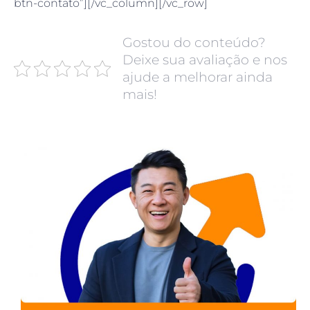
btn-contato”][/vc_column][/vc_row]
Gostou do conteúdo?
Deixe sua avaliação e nos
ajude a melhorar ainda
mais!