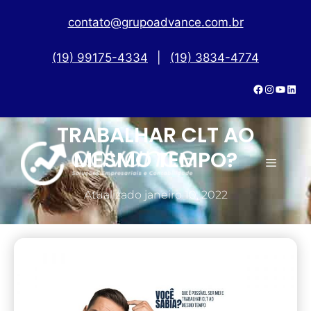
contato@grupoadvance.com.br
(19) 99175-4334
|
(19) 3834-4774
É POSSÍVEL SER MEI E
TRABALHAR CLT AO
MESMO TEMPO?
Atualizado
janeiro 10, 2022