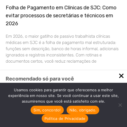
Folha de Pagamento em Clínicas de SJC: Como
evitar processos de secretárias e técnicos em
2026
Em 2026, o maior gatilho de passivo trabalhista clínicas
médicas em SJC é a folha de pagamento mal estruturada:
funções sem descrição, banco de horas informal, adicionais
ignorados e registros inconsistentes. Com rotinas e
documentos certos, você reduz reclamações de
Recomendado só para você
Tributação para Dentista
Usamos cookies para garantir que oferecemos a melhor
Autônomo: O Que Você Precisa
experiência em nosso site. Se você continuar a usar este site,
Saber
assumiremos que você está satisfeito com ele.
Tributação para Dentista
Sim, concordo!
Não, obrigado.
Autônomo: Guia Essencial para Maximizar Seus
Ganhos…
Política de Privacidade
Cresta Posts Box by CP