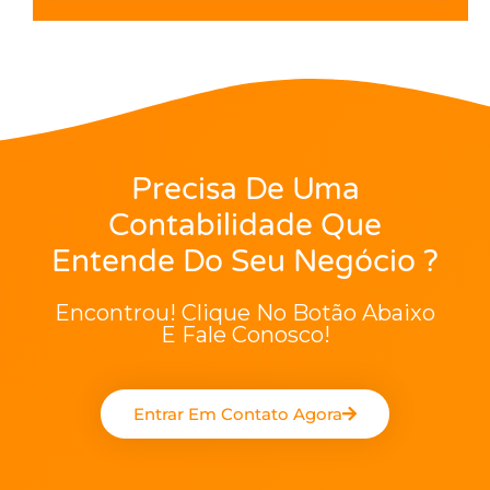
Precisa De Uma
Contabilidade Que
Entende Do Seu Negócio ?
Encontrou! Clique No Botão Abaixo
E Fale Conosco!
Entrar Em Contato Agora