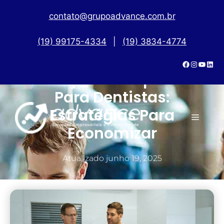
contato@grupoadvance.com.br
(19) 99175-4334
|
(19) 3834-4774
Redução De Impostos
Para Dentistas:
Estratégias Para
Economizar
Atualizado
junho 19, 2025