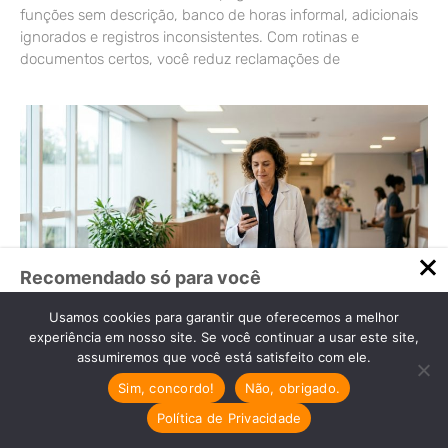
funções sem descrição, banco de horas informal, adicionais
ignorados e registros inconsistentes. Com rotinas e
documentos certos, você reduz reclamações de
Recomendado só para você
Escritório de Contabilidade em
Usamos cookies para garantir que oferecemos a melhor
Indaiatuba: Atendimento
experiência em nosso site. Se você continuar a usar este site,
Especializado para Dentistas
assumiremos que você está satisfeito com ele.
Escritório de Contabilidade em
Sim, concordo!
Não, obrigado.
Indaiatuba: Soluções Financeiras Especializadas
para Dentistas…
Política de Privacidade
Cresta Posts Box by CP