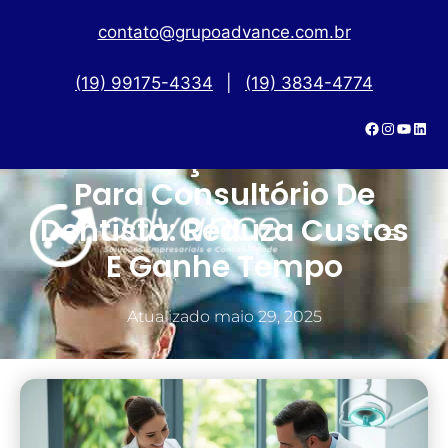
contato@grupoadvance.com.br
(19) 99175-4334
|
(19) 3834-4774
Terceirização Financeira
Para Consultório De
Dentista: Reduza Custos
E Ganhe Tempo
Atualizado
maio 29, 2025