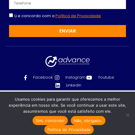
Li e concordo com a
Política de Privacidade
ENVIAR
Facebook
Instagram
Youtube
Linkedin
Contabilidade em Indaiatuba - SP | Advanced
Recomendado só para você
Usamos cookies para garantir que oferecemos a melhor
Serviços Contábeis LTDA - 10.757.349/0001-26 - Todos
experiência em nosso site. Se você continuar a usar este site,
5 dicas de ouro para otimizar a
os direitos reservados © 2024
assumiremos que você está satisfeito com ele.
comunicação com os seus clientes
Política de Privacidade
Sim, concordo!
Não, obrigado.
Como otimizar a comunicação com
os seus clientes sendo um…
Política de Privacidade
Feito com
por GRUPO DPG