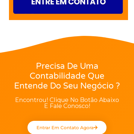
Precisa De Uma
Contabilidade Que
Entende Do Seu Negócio ?
Encontrou! Clique No Botão Abaixo
E Fale Conosco!
Entrar Em Contato Agora