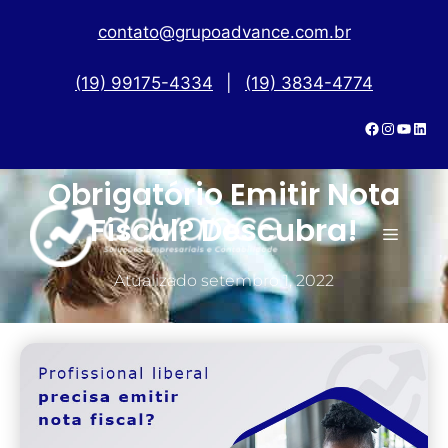
contato@grupoadvance.com.br
(19) 99175-4334
|
(19) 3834-4774
Profissional Liberal: É
Obrigatório Emitir Nota
Fiscal? Descubra!
Atualizado
setembro 1, 2022