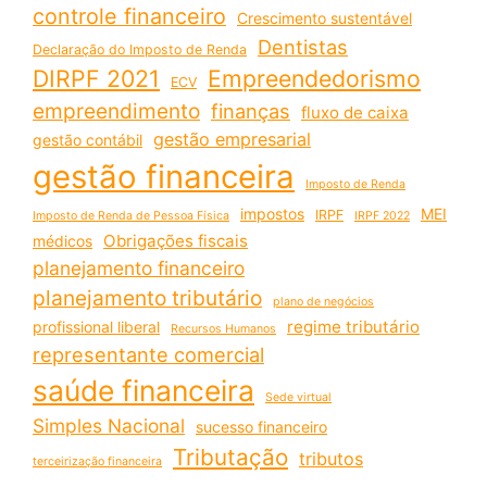
controle financeiro
Crescimento sustentável
Dentistas
Declaração do Imposto de Renda
DIRPF 2021
Empreendedorismo
ECV
empreendimento
finanças
fluxo de caixa
gestão empresarial
gestão contábil
gestão financeira
Imposto de Renda
impostos
MEI
IRPF
Imposto de Renda de Pessoa Física
IRPF 2022
Obrigações fiscais
médicos
planejamento financeiro
planejamento tributário
plano de negócios
regime tributário
profissional liberal
Recursos Humanos
representante comercial
saúde financeira
Sede virtual
Simples Nacional
sucesso financeiro
Tributação
tributos
terceirização financeira