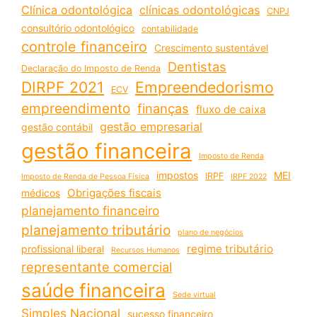
Clínica odontológica
clínicas odontológicas
CNPJ
consultório odontológico
contabilidade
controle financeiro
Crescimento sustentável
Dentistas
Declaração do Imposto de Renda
DIRPF 2021
Empreendedorismo
ECV
empreendimento
finanças
fluxo de caixa
gestão empresarial
gestão contábil
gestão financeira
Imposto de Renda
impostos
MEI
IRPF
Imposto de Renda de Pessoa Física
IRPF 2022
Obrigações fiscais
médicos
planejamento financeiro
planejamento tributário
plano de negócios
regime tributário
profissional liberal
Recursos Humanos
representante comercial
saúde financeira
Sede virtual
Simples Nacional
sucesso financeiro