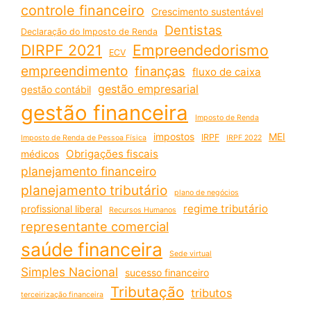
controle financeiro
Crescimento sustentável
Dentistas
Declaração do Imposto de Renda
DIRPF 2021
Empreendedorismo
ECV
empreendimento
finanças
fluxo de caixa
gestão empresarial
gestão contábil
gestão financeira
Imposto de Renda
impostos
MEI
IRPF
Imposto de Renda de Pessoa Física
IRPF 2022
Obrigações fiscais
médicos
planejamento financeiro
planejamento tributário
plano de negócios
regime tributário
profissional liberal
Recursos Humanos
representante comercial
saúde financeira
Sede virtual
Simples Nacional
sucesso financeiro
Tributação
tributos
terceirização financeira