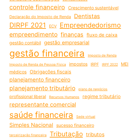
controle financeiro
Crescimento sustentável
Dentistas
Declaração do Imposto de Renda
DIRPF 2021
Empreendedorismo
ECV
empreendimento
finanças
fluxo de caixa
gestão empresarial
gestão contábil
gestão financeira
Imposto de Renda
impostos
MEI
IRPF
Imposto de Renda de Pessoa Física
IRPF 2022
Obrigações fiscais
médicos
planejamento financeiro
planejamento tributário
plano de negócios
regime tributário
profissional liberal
Recursos Humanos
representante comercial
saúde financeira
Sede virtual
Simples Nacional
sucesso financeiro
Tributação
tributos
terceirização financeira