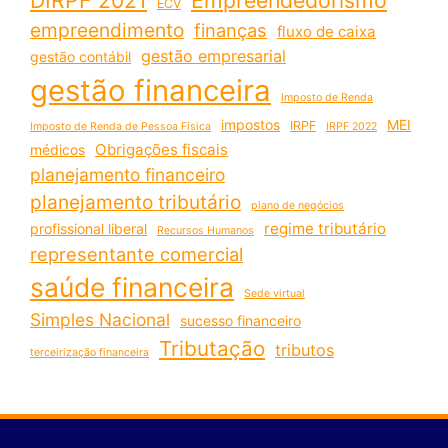
ECV
empreendimento
finanças
fluxo de caixa
gestão empresarial
gestão contábil
gestão financeira
Imposto de Renda
impostos
MEI
IRPF
Imposto de Renda de Pessoa Física
IRPF 2022
Obrigações fiscais
médicos
planejamento financeiro
planejamento tributário
plano de negócios
regime tributário
profissional liberal
Recursos Humanos
representante comercial
saúde financeira
Sede virtual
Simples Nacional
sucesso financeiro
Tributação
tributos
terceirização financeira