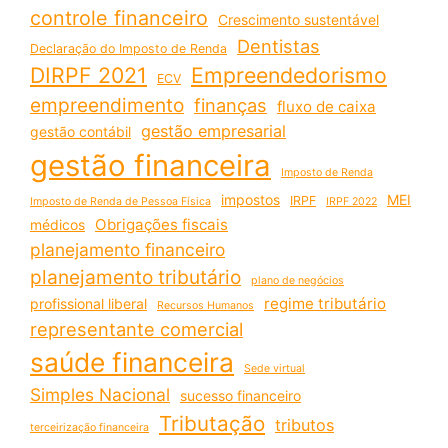
controle financeiro
Crescimento sustentável
Dentistas
Declaração do Imposto de Renda
DIRPF 2021
Empreendedorismo
ECV
empreendimento
finanças
fluxo de caixa
gestão empresarial
gestão contábil
gestão financeira
Imposto de Renda
impostos
MEI
IRPF
Imposto de Renda de Pessoa Física
IRPF 2022
Obrigações fiscais
médicos
planejamento financeiro
planejamento tributário
plano de negócios
regime tributário
profissional liberal
Recursos Humanos
representante comercial
saúde financeira
Sede virtual
Simples Nacional
sucesso financeiro
Tributação
tributos
terceirização financeira