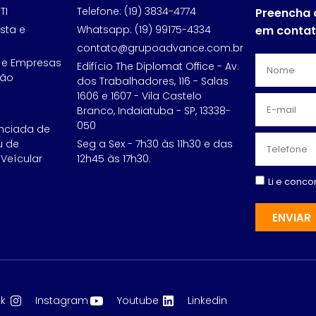
TI
Telefone: (19) 3834-4774
Preencha 
sta e
Whatsapp: (19) 99175-4334
em conta
contato@grupoadvance.com.br
 e Empresas
Edifício The Diplomat Office - Av.
ção
dos Trabalhadores, 116 - Salas
1606 e 1607 - Vila Castelo
Branco, Indaiatuba - SP, 13338-
050
nciada de
u de
Seg a Sex - 7h30 às 11h30 e das
Veícular
12h45 às 17h30.
Li e conc
ENVIAR
k
Instagram
Youtube
Linkedin