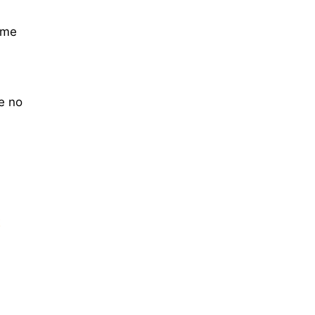
rme
e no
r