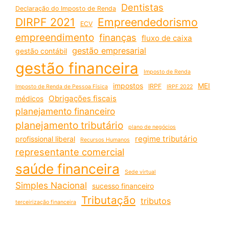
Dentistas
Declaração do Imposto de Renda
DIRPF 2021
Empreendedorismo
ECV
empreendimento
finanças
fluxo de caixa
gestão empresarial
gestão contábil
gestão financeira
Imposto de Renda
impostos
MEI
IRPF
Imposto de Renda de Pessoa Física
IRPF 2022
Obrigações fiscais
médicos
planejamento financeiro
planejamento tributário
plano de negócios
regime tributário
profissional liberal
Recursos Humanos
representante comercial
saúde financeira
Sede virtual
Simples Nacional
sucesso financeiro
Tributação
tributos
terceirização financeira