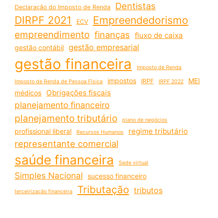
Dentistas
Declaração do Imposto de Renda
DIRPF 2021
Empreendedorismo
ECV
empreendimento
finanças
fluxo de caixa
gestão empresarial
gestão contábil
gestão financeira
Imposto de Renda
impostos
MEI
IRPF
Imposto de Renda de Pessoa Física
IRPF 2022
Obrigações fiscais
médicos
planejamento financeiro
planejamento tributário
plano de negócios
regime tributário
profissional liberal
Recursos Humanos
representante comercial
saúde financeira
Sede virtual
Simples Nacional
sucesso financeiro
Tributação
tributos
terceirização financeira