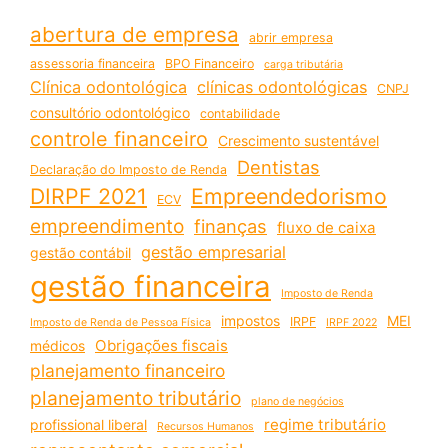
abertura de empresa
abrir empresa
assessoria financeira
BPO Financeiro
carga tributária
Clínica odontológica
clínicas odontológicas
CNPJ
consultório odontológico
contabilidade
controle financeiro
Crescimento sustentável
Dentistas
Declaração do Imposto de Renda
DIRPF 2021
Empreendedorismo
ECV
empreendimento
finanças
fluxo de caixa
gestão empresarial
gestão contábil
gestão financeira
Imposto de Renda
impostos
MEI
IRPF
Imposto de Renda de Pessoa Física
IRPF 2022
Obrigações fiscais
médicos
planejamento financeiro
planejamento tributário
plano de negócios
regime tributário
profissional liberal
Recursos Humanos