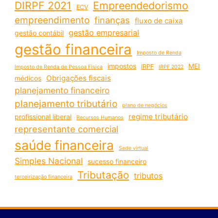
DIRPF 2021
Empreendedorismo
ECV
empreendimento
finanças
fluxo de caixa
gestão empresarial
gestão contábil
gestão financeira
Imposto de Renda
impostos
MEI
IRPF
Imposto de Renda de Pessoa Física
IRPF 2022
Obrigações fiscais
médicos
planejamento financeiro
planejamento tributário
plano de negócios
regime tributário
profissional liberal
Recursos Humanos
representante comercial
saúde financeira
Sede virtual
Simples Nacional
sucesso financeiro
Tributação
tributos
terceirização financeira