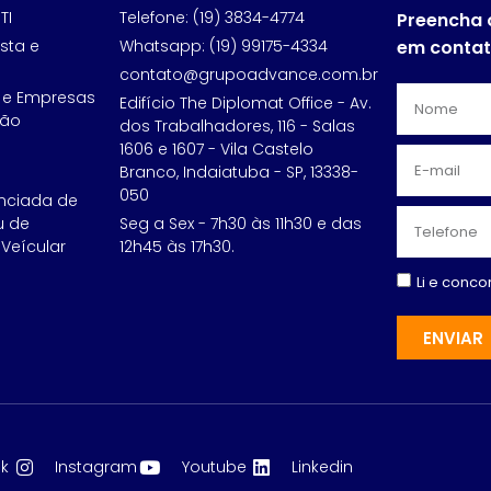
TI
Telefone: (19) 3834-4774
Preencha 
sta e
Whatsapp: (19) 99175-4334
em conta
contato@grupoadvance.com.br
 e Empresas
Edifício The Diplomat Office - Av.
ção
dos Trabalhadores, 116 - Salas
1606 e 1607 - Vila Castelo
Branco, Indaiatuba - SP, 13338-
050
nciada de
u de
Seg a Sex - 7h30 às 11h30 e das
Veícular
12h45 às 17h30.
Li e conc
ENVIAR
k
Instagram
Youtube
Linkedin