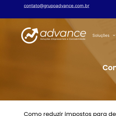
contato@grupoadvance.com.br
Soluções
Com
Como reduzir impostos para de