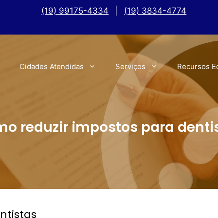
(19) 99175-4334
|
(19) 3834-4774
Cidades Atendidas
Serviços
Recursos E
o reduzir impostos para denti
ntistas