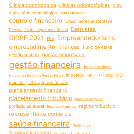
Clínica odontológica
clínicas odontológicas
CNPJ
consultório odontológico
contabilidade
controle financeiro
Crescimento sustentável
Dentistas
Declaração do Imposto de Renda
DIRPF 2021
Empreendedorismo
ECV
empreendimento
finanças
fluxo de caixa
gestão empresarial
gestão contábil
gestão financeira
Imposto de Renda
impostos
MEI
IRPF
Imposto de Renda de Pessoa Física
IRPF 2022
Obrigações fiscais
médicos
planejamento financeiro
planejamento tributário
plano de negócios
regime tributário
profissional liberal
Recursos Humanos
representante comercial
saúde financeira
Sede virtual
Simples Nacional
sucesso financeiro