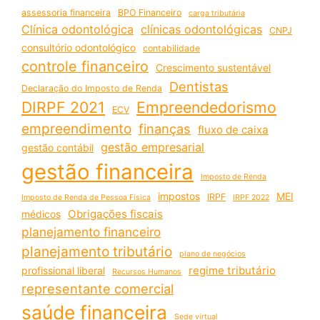
assessoria financeira
BPO Financeiro
carga tributária
Clínica odontológica
clínicas odontológicas
CNPJ
consultório odontológico
contabilidade
controle financeiro
Crescimento sustentável
Dentistas
Declaração do Imposto de Renda
DIRPF 2021
Empreendedorismo
ECV
empreendimento
finanças
fluxo de caixa
gestão empresarial
gestão contábil
gestão financeira
Imposto de Renda
impostos
MEI
IRPF
Imposto de Renda de Pessoa Física
IRPF 2022
Obrigações fiscais
médicos
planejamento financeiro
planejamento tributário
plano de negócios
regime tributário
profissional liberal
Recursos Humanos
representante comercial
saúde financeira
Sede virtual