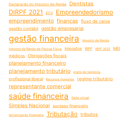
Dentistas
Declaração do Imposto de Renda
DIRPF 2021
Empreendedorismo
ECV
empreendimento
finanças
fluxo de caixa
gestão empresarial
gestão contábil
gestão financeira
Imposto de Renda
impostos
MEI
IRPF
Imposto de Renda de Pessoa Física
IRPF 2022
Obrigações fiscais
médicos
planejamento financeiro
planejamento tributário
plano de negócios
regime tributário
profissional liberal
Recursos Humanos
representante comercial
saúde financeira
Sede virtual
Simples Nacional
sucesso financeiro
Tributação
tributos
terceirização financeira