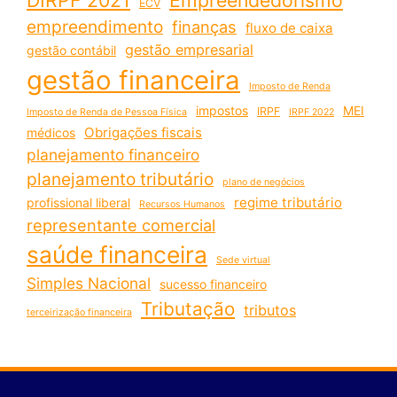
ECV
empreendimento
finanças
fluxo de caixa
gestão empresarial
gestão contábil
gestão financeira
Imposto de Renda
impostos
MEI
IRPF
Imposto de Renda de Pessoa Física
IRPF 2022
Obrigações fiscais
médicos
planejamento financeiro
planejamento tributário
plano de negócios
regime tributário
profissional liberal
Recursos Humanos
representante comercial
saúde financeira
Sede virtual
Simples Nacional
sucesso financeiro
Tributação
tributos
terceirização financeira