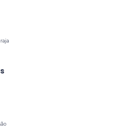
raja
is
são