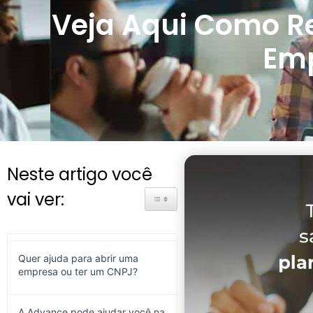
Veja Aqui Como Re
Emp
Neste artigo você
vai ver:
Toggle Table of Content
Quer ajuda para abrir uma
empresa ou ter um CNPJ?
A Advance pode ajudar você na