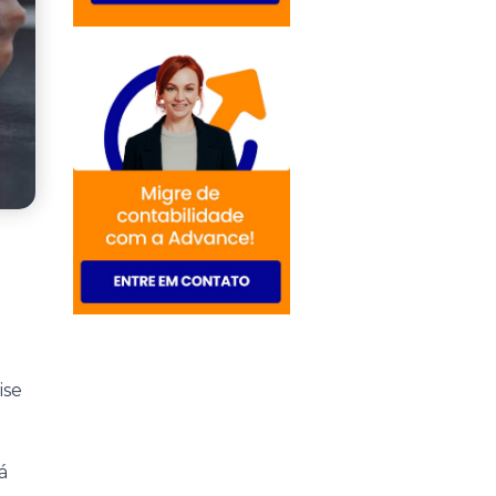
ise
á