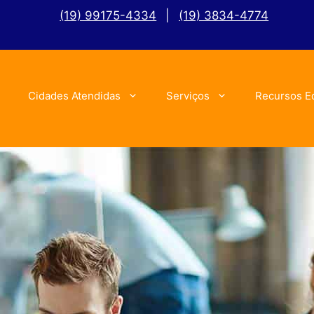
(19) 99175-4334
|
(19) 3834-4774
Cidades Atendidas
Serviços
Recursos E