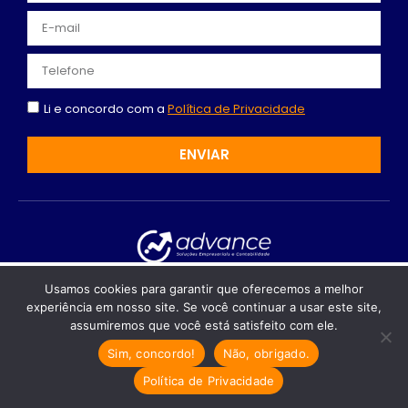
Li e concordo com a
Política de Privacidade
ENVIAR
Recomendado só para você
Usamos cookies para garantir que oferecemos a melhor
Facebook
Instagram
Youtube
experiência em nosso site. Se você continuar a usar este site,
Abertura de Empresa: Estratégias
Linkedin
assumiremos que você está satisfeito com ele.
Eficazes para Dentistas
Sim, concordo!
Não, obrigado.
Contabilidade em Indaiatuba - SP | Advanced
Descubra os passos essenciais para
Serviços Contábeis LTDA - 10.757.349/0001-26 - Todos
abrir sua clínica odontológica em…
Política de Privacidade
os direitos reservados © 2024
Cresta Posts Box by CP