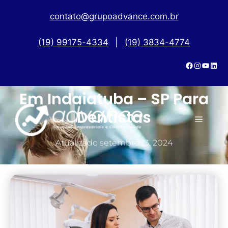
contato@grupoadvance.com.br
(19) 99175-4334
|
(19) 3834-4774
Troca De Contabilidade
Em Indaiatuba – SP Para
Dentistas
Atualizado
setembro 13, 2024