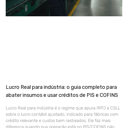
Lucro Real para indústria: o guia completo para
abater insumos e usar créditos de PIS e COFINS
Lucro Real para indústria é o regime que apura IRPJ e CSLL
sobre o lucro contábil ajustado, indicado para fábricas com
crédito relevante e custos bem rastreados. Ele faz mais
diferença quando sua operação está no PIS/COFINS não