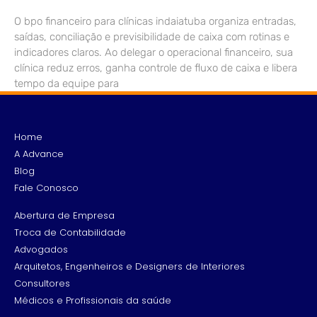
O bpo financeiro para clínicas indaiatuba organiza entradas,
saídas, conciliação e previsibilidade de caixa com rotinas e
indicadores claros. Ao delegar o operacional financeiro, sua
clínica reduz erros, ganha controle de fluxo de caixa e libera
tempo da equipe para
Home
A Advance
Blog
Fale Conosco
Abertura de Empresa
Troca de Contabilidade
Advogados
Arquitetos, Engenheiros e Designers de Interiores
Consultores
Médicos e Profissionais da saúde