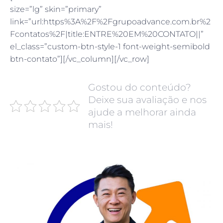
size=”lg” skin=”primary”
link=”url:https%3A%2F%2Fgrupoadvance.com.br%2
Fcontatos%2F|title:ENTRE%20EM%20CONTATO||”
el_class=”custom-btn-style-1 font-weight-semibold
btn-contato”][/vc_column][/vc_row]
Gostou do conteúdo?
Deixe sua avaliação e nos
ajude a melhorar ainda
mais!