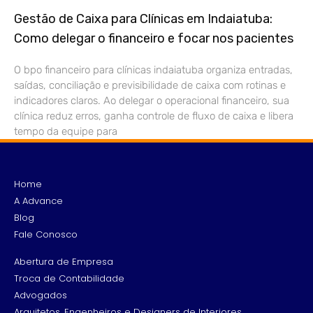
Gestão de Caixa para Clínicas em Indaiatuba:
Como delegar o financeiro e focar nos pacientes
O bpo financeiro para clínicas indaiatuba organiza entradas,
saídas, conciliação e previsibilidade de caixa com rotinas e
indicadores claros. Ao delegar o operacional financeiro, sua
clínica reduz erros, ganha controle de fluxo de caixa e libera
tempo da equipe para
Home
A Advance
Blog
Fale Conosco
Abertura de Empresa
Troca de Contabilidade
Advogados
Arquitetos, Engenheiros e Designers de Interiores