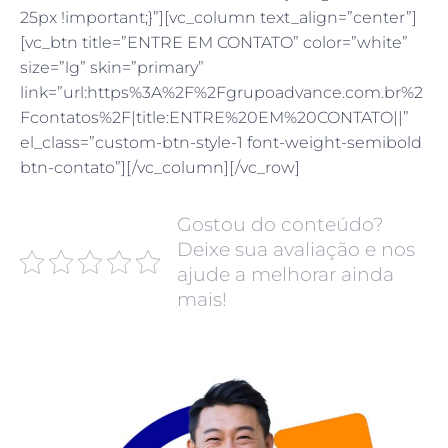
25px !important;}”][vc_column text_align=”center”]
[vc_btn title=”ENTRE EM CONTATO” color=”white”
size=”lg” skin=”primary”
link=”url:https%3A%2F%2Fgrupoadvance.com.br%2
Fcontatos%2F|title:ENTRE%20EM%20CONTATO||”
el_class=”custom-btn-style-1 font-weight-semibold
btn-contato”][/vc_column][/vc_row]
Gostou do conteúdo?
Deixe sua avaliação e nos
ajude a melhorar ainda
mais!