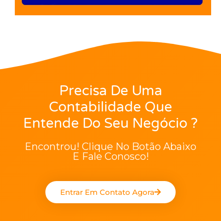
Precisa De Uma
Contabilidade Que
Entende Do Seu Negócio ?
Encontrou! Clique No Botão Abaixo
E Fale Conosco!
Entrar Em Contato Agora