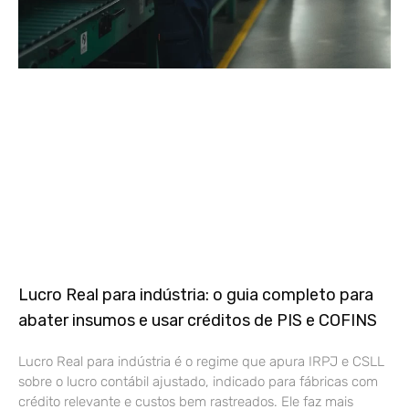
Lucro Real para indústria: o guia completo para
abater insumos e usar créditos de PIS e COFINS
Lucro Real para indústria é o regime que apura IRPJ e CSLL
sobre o lucro contábil ajustado, indicado para fábricas com
crédito relevante e custos bem rastreados. Ele faz mais