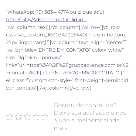
WhatsApp: (19) 3834-4774 ou clique aqui
http://bit.ly/Advancecontabilidade
[/vc_column_text][/vc_column][/vc_row][vc_row
css=”.vc_custom_1600349305440{margin-bottom:
25px !important;}”][vc_column text_align=”center”]
[vc_btn title=”ENTRE EM CONTATO” color=”white”
size=”lg” skin=”primary”
link=”url:https%3A%2F%2Fgrupoadvance.com.br%2
Fcontatos%2F|title:ENTRE%20EM%20CONTATO||”
el_class=”custom-btn-style-1 font-weight-semibold
btn-contato”][/vc_column][/vc_row]
Gostou do conteúdo?
Deixe sua avaliação e nos
ajude a melhorar ainda
mais!