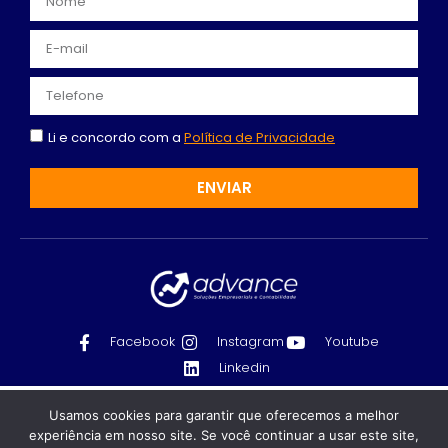
Li e concordo com a
Política de Privacidade
ENVIAR
Facebook
Instagram
Youtube
Linkedin
Contabilidade em Indaiatuba - SP | Advanced
Recomendado só para você
Usamos cookies para garantir que oferecemos a melhor
Serviços Contábeis LTDA - 10.757.349/0001-26 - Todos
experiência em nosso site. Se você continuar a usar este site,
FIM DA MODALIDADE EIRELI! E
os direitos reservados © 2024