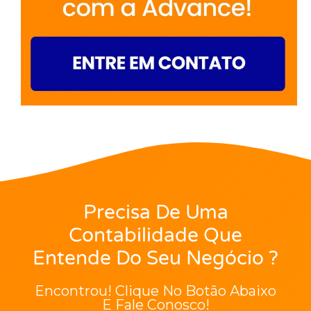
Precisa De Uma
Contabilidade Que
Entende Do Seu Negócio ?
Encontrou! Clique No Botão Abaixo
E Fale Conosco!