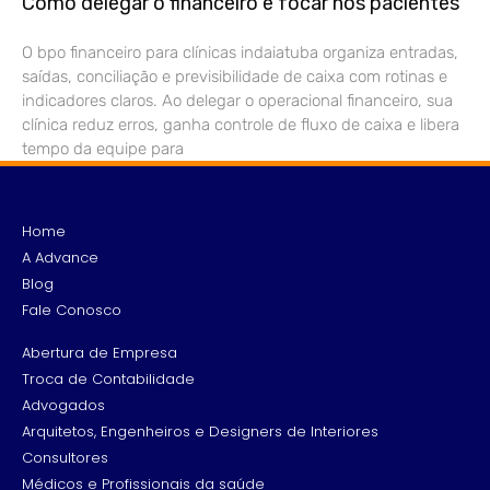
Como delegar o financeiro e focar nos pacientes
O bpo financeiro para clínicas indaiatuba organiza entradas,
saídas, conciliação e previsibilidade de caixa com rotinas e
indicadores claros. Ao delegar o operacional financeiro, sua
clínica reduz erros, ganha controle de fluxo de caixa e libera
tempo da equipe para
Home
A Advance
Blog
Fale Conosco
Abertura de Empresa
Troca de Contabilidade
Advogados
Arquitetos, Engenheiros e Designers de Interiores
Consultores
Médicos e Profissionais da saúde