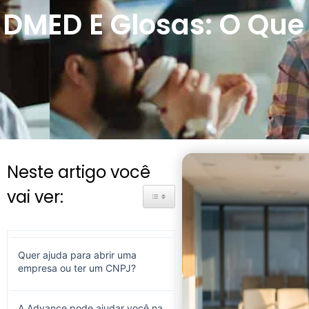
DMED E Glosas: O Que
Neste artigo você
vai ver:
Toggle Table of Content
Quer ajuda para abrir uma
empresa ou ter um CNPJ?
A Advance pode ajudar você na