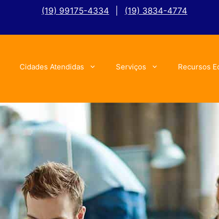
(19) 99175-4334
|
(19) 3834-4774
Cidades Atendidas
Serviços
Recursos E