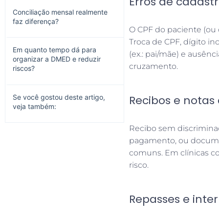
Erros de cadast
Conciliação mensal realmente
faz diferença?
O CPF do paciente (ou 
Troca de CPF, dígito i
Em quanto tempo dá para
(ex.: pai/mãe) e ausênc
organizar a DMED e reduzir
cruzamento.
riscos?
Se você gostou deste artigo,
Recibos e notas
veja também:
Recibo sem discrimina
pagamento, ou docume
comuns. Em clínicas co
risco.
Repasses e inte