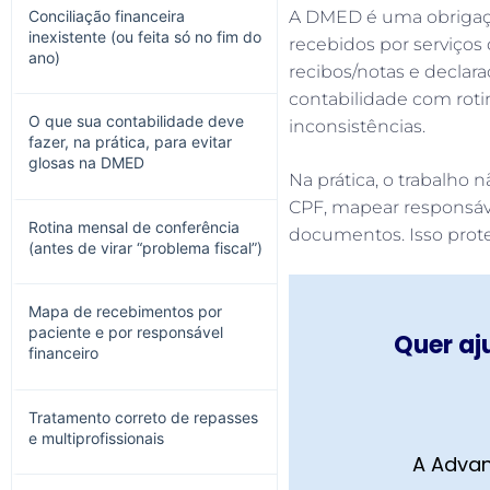
Conciliação financeira
A DMED é uma obrigaç
inexistente (ou feita só no fim do
recebidos por serviço
ano)
recibos/notas e declar
contabilidade com roti
O que sua contabilidade deve
inconsistências.
fazer, na prática, para evitar
glosas na DMED
Na prática, o trabalho 
CPF, mapear responsáve
Rotina mensal de conferência
documentos. Isso proteg
(antes de virar “problema fiscal”)
Mapa de recebimentos por
paciente e por responsável
Quer aj
financeiro
Tratamento correto de repasses
e multiprofissionais
A Advan