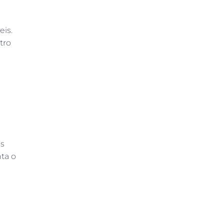
eis.
tro
os
ta o