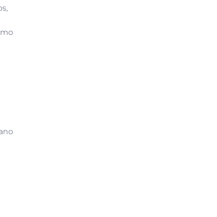
os,
como
 ano