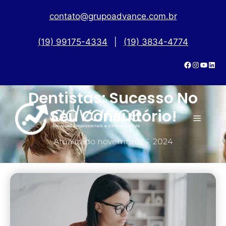
contato@grupoadvance.com.br
(19) 99175-4334
|
(19) 3834-4774
Gestão Financeira Para
Dentistas: Sucesso No
Seu Consultório!
Atualizado
novembro 14, 2024