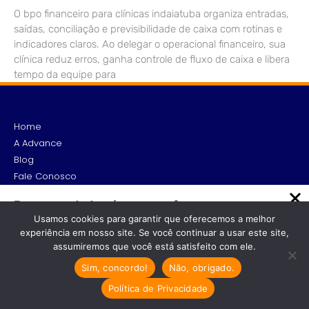
O bpo financeiro para clínicas indaiatuba organiza entradas,
saídas, conciliação e previsibilidade de caixa com rotinas e
indicadores claros. Ao delegar o operacional financeiro, sua
clínica reduz erros, ganha controle de fluxo de caixa e libera
tempo da equipe para
Home
A Advance
Blog
Fale Conosco
Abertura de Empresa
Recomendado só para você
Troca de Contabilidade
Usamos cookies para garantir que oferecemos a melhor
Como Reduzir Impostos para
experiência em nosso site. Se você continuar a usar este site,
Advogados
Dentistas: Dicas Essenciais e
assumiremos que você está satisfeito com ele.
Arquitetos, Engenheiros e Designers de Interiores
Eficazes
Sim, concordo!
Não, obrigado.
Consultores
Descubra 6 formas eficientes de
Médicos e Profissionais da saúde
reduzir impostos que dentistas talvez…
Política de Privacidade
Cresta Posts Box by CP