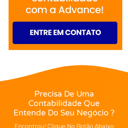
Precisa De Uma
Contabilidade Que
Entende Do Seu Negócio ?
Encontrou! Clique No Botão Abaixo