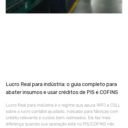
Lucro Real para indústria: o guia completo para
abater insumos e usar créditos de PIS e COFINS
Lucro Real para indústria é o regime que apura IRPJ e CSLL
sobre o lucro contábil ajustado, indicado para fábricas com
crédito relevante e custos bem rastreados. Ele faz mais
diferença quando sua operação está no PIS/COFINS não