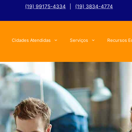
(19) 99175-4334
|
(19) 3834-4774
Cidades Atendidas
Serviços
Recursos E