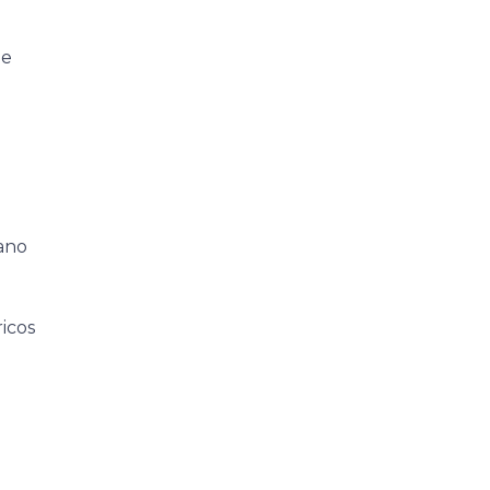
de
ano
icos