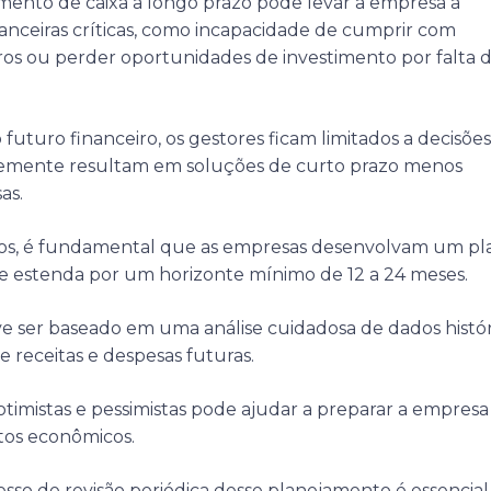
mento de caixa a longo prazo pode levar a empresa a
nanceiras críticas, como incapacidade de cumprir com
os ou perder oportunidades de investimento por falta 
futuro financeiro, os gestores ficam limitados a decisões
temente resultam em soluções de curto prazo menos
as.
afios, é fundamental que as empresas desenvolvam um pl
se estenda por um horizonte mínimo de 12 a 24 meses.
e ser baseado em uma análise cuidadosa de dados histór
de receitas e despesas futuras.
otimistas e pessimistas pode ajudar a preparar a empresa
xtos econômicos.
so de revisão periódica desse planejamento é essencial