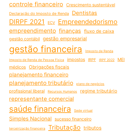
controle financeiro
Crescimento sustentável
Dentistas
Declaração do Imposto de Renda
DIRPF 2021
Empreendedorismo
ECV
empreendimento
finanças
fluxo de caixa
gestão empresarial
gestão contábil
gestão financeira
Imposto de Renda
impostos
MEI
IRPF
Imposto de Renda de Pessoa Física
IRPF 2022
Obrigações fiscais
médicos
planejamento financeiro
planejamento tributário
plano de negócios
regime tributário
profissional liberal
Recursos Humanos
representante comercial
saúde financeira
Sede virtual
Simples Nacional
sucesso financeiro
Tributação
tributos
terceirização financeira