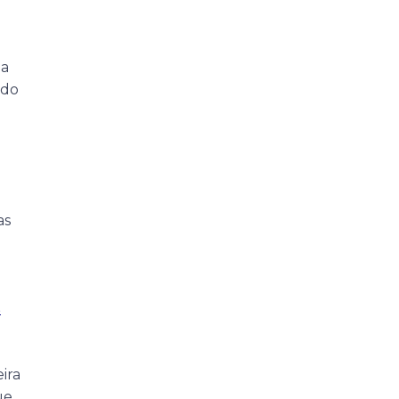
ja
ndo
as
s
ira
ue