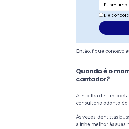
Li e conco
Então, fique conosco at
Quando é o mom
contador?
A escolha de um contad
consultório odontológi
Às vezes, dentistas b
alinhe melhor às suas