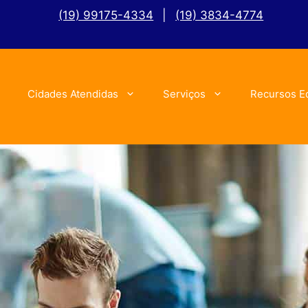
(19) 99175-4334
|
(19) 3834-4774
Cidades Atendidas
Serviços
Recursos E