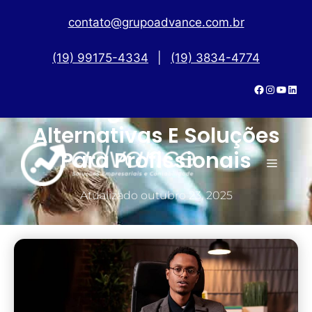
contato@grupoadvance.com.br
(19) 99175-4334
|
(19) 3834-4774
Psicólogo Pode Ser MEI?
Alternativas E Soluções
Para Profissionais
Atualizado
outubro 23, 2025