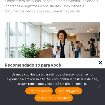
funções sem descrição, banco de horas informal, adicionais
ignorados e registros inconsistentes. Com rotinas e
documentos certos, você reduz reclamações de
Recomendado só para você
Terceirização da Folha de
Usamos cookies para garantir que oferecemos a melhor
Pagamento: Benefícios para
experiência em nosso site. Se você continuar a usar este site,
Dentistas
assumiremos que você está satisfeito com ele.
Terceirização da Folha de
Sim, concordo!
Não, obrigado.
Pagamento: Descubra os Benefícios para
Dentistas…
Política de Privacidade
Cresta Posts Box by CP