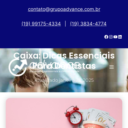
contato@grupoadvance.com.br
(19) 99175-4334
|
(19) 3834-4774
Gestão De Fluxo De
Caixa: Dicas Essenciais
Para Dentistas
Atualizado
janeiro 23, 2025