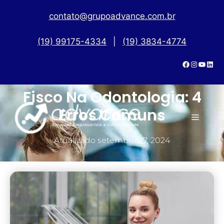
contato@grupoadvance.com.br
(19) 99175-4334
|
(19) 3834-4774
Evite Problemas Com O
Fisco Na Odontologia: 4
Erros Comuns
Atualizado
setembro 27, 2024