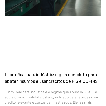
Lucro Real para indústria: o guia completo para
abater insumos e usar créditos de PIS e COFINS
Lucro Real para indústria é o regime que apura IRPJ e CSLL
sobre o lucro contábil ajustado, indicado para fábricas com
crédito relevante e custos bem rastreados. Ele faz mais