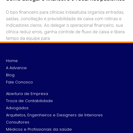
O bpo financeiro para clínicas indaiatuba organiza entradas,
saídas, conciliação e previsibilidade de caixa com rotinas e
indicadores claros. Ao delegar o operacional financeiro, sua
clínica reduz erros, ganha controle de fluxo de caixa e libera
tempo da equipe para
Home
A Advance
Blog
Fale Conosco
Abertura de Empresa
Troca de Contabilidade
Advogados
Arquitetos, Engenheiros e Designers de Interiores
Consultores
Médicos e Profissionais da saúde