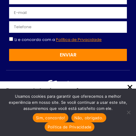
Li e concordo com a
Política de Privacidade
ENVIAR
Recomendado só para você
Usamos cookies para garantir que oferecemos a melhor
Escritório de Contabilidade em
Facebook
Instagram
Youtube
experiência em nosso site. Se você continuar a usar este site,
Indaiatuba: Soluções para
assumiremos que você está satisfeito com ele.
Linkedin
Dentistas
Sim, concordo!
Não, obrigado.
Escritório de Contabilidade em
Contabilidade em Indaiatuba - SP | Advanced
Indaiatuba: garanta o sucesso do seu…
Política de Privacidade
Serviços Contábeis LTDA - 10.757.349/0001-26 - Todos
os direitos reservados © 2024
Cresta Posts Box by CP