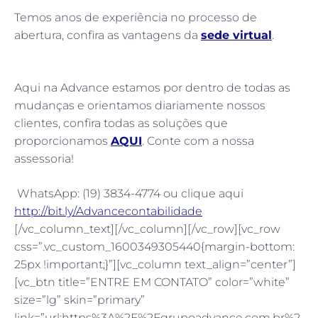
Temos anos de experiência no processo de
abertura, confira as vantagens da
sede virtual
.
⠀
Aqui na Advance estamos por dentro de todas as
mudanças e orientamos diariamente nossos
clientes, confira todas as soluções que
proporcionamos
AQUI
. Conte com a nossa
assessoria!
WhatsApp: (19) 3834-4774 ou clique aqui
http://bit.ly/Advancecontabilidade
[/vc_column_text][/vc_column][/vc_row][vc_row
css=”.vc_custom_1600349305440{margin-bottom:
25px !important;}”][vc_column text_align=”center”]
[vc_btn title=”ENTRE EM CONTATO” color=”white”
size=”lg” skin=”primary”
link=”url:https%3A%2F%2Fgrupoadvance.com.br%2