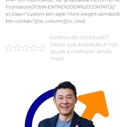
Fcontatos%2F|title:ENTRE%20EM%20CONTATO||”
el_class=”custom-btn-style-1 font-weight-semibold
btn-contato”][/vc_column][/vc_row]
Gostou do conteúdo?
Deixe sua avaliação e nos
ajude a melhorar ainda
mais!